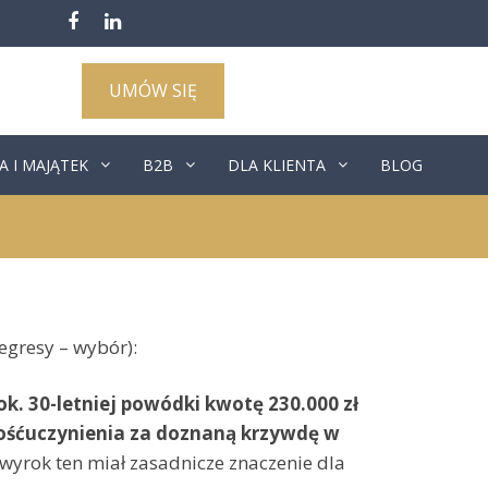
UMÓW SIĘ
A I MAJĄTEK
B2B
DLA KLIENTA
BLOG
gresy – wybór):
 ok. 30-letniej powódki kwotę 230.000 zł
dośćuczynienia za doznaną krzywdę w
 wyrok ten miał zasadnicze znaczenie dla