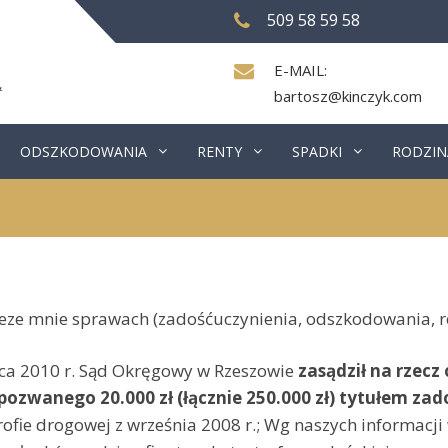
509 58 59 58
E-MAIL:
bartosz@kinczyk.com
ODSZKODOWANIA
RENTY
SPADKI
RODZIN
e mnie sprawach (zadośćuczynienia, odszkodowania, re
a 2010 r. Sąd Okręgowy w Rzeszowie
zasądził na rzecz
ozwanego 20.000 zł (łącznie 250.000 zł) tytułem za
ofie drogowej z września 2008 r.; Wg naszych informacji