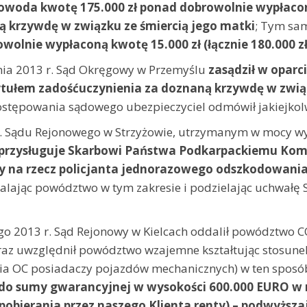
powoda kwotę 175.000 zł ponad dobrowolnie wypłaconą
ą krzywdę w związku ze śmiercią jego matki
; Tym s
wolnie wypłaconą kwotę 15.000 zł (łącznie 180.000 zł
ia 2013 r. Sąd Okręgowy w Przemyślu
zasądził w oparciu
tytułem zadośćuczynienia za doznaną krzywdę w związ
ostępowania sądowego ubezpieczyciel odmówił jakiejkol
 r. Sądu Rejonowego w Strzyżowie, utrzymanym w mocy w
nie przysługuje Skarbowi Państwa Podkarpackiemu K
ty na rzecz policjanta jednorazowego odszkodowania 
lając powództwo w tym zakresie i podzielając uchwałę SN 
o 2013 r. Sąd Rejonowy w Kielcach oddalił powództwo C
raz uwzględnił powództwo wzajemne kształtując stosun
ia OC posiadaczy pojazdów mechanicznych) w ten sposó
 do sumy gwarancyjnej w wysokości 600.000 EURO w 
u pobierania przez naszego Klienta renty) – podwyżs