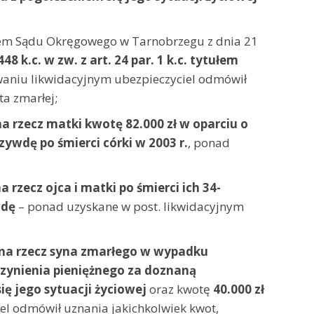
em Sądu Okręgowego w Tarnobrzegu z dnia 21
48 k.c. w zw. z art. 24 par. 1 k.c. tytułem
waniu likwidacyjnym ubezpieczyciel odmówił
a zmarłej;
a rzecz matki kwotę 82.000 zł w oparciu o
rzywdę po śmierci córki w 2003 r.
, ponad
 rzecz ojca i matki po śmierci ich 34-
wdę
– ponad uzyskane w post. likwidacyjnym
na rzecz syna zmarłego w wypadku
czynienia pieniężnego za doznaną
ę jego sytuacji życiowej
oraz kwotę
40.000 zł
iel odmówił uznania jakichkolwiek kwot,