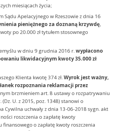
szych miesiącach życia;
m Sądu Apelacyjnego w Rzeszowie z dnia 16
zynienia pieniężnego za doznaną krzywdę
,
woty po 20.000 zł tytułem stosownego
emyślu w dniu 9 grudnia 2016 r.
wypłacono
waniu likwidacyjnym kwoty 35.000 zł
szego Klienta kwotę 374 zł.
Wyrok jest ważny,
łanek rozpoznania reklamacji przez
ralnym brzmieniem art. 8 ustawy o rozpatrywaniu
(Dz. U. z 2015, poz. 1348) stanowi o
ba Cywilna uchwały z dnia 13-06-2018 sygn. akt
ności roszczenia o zapłatę kwoty
 finansowego o zapłatę kwoty roszczenia