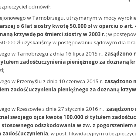
ezpieczyciel odmówił;
 Rejonowego w Tarnobrzegu, utrzymanym w mocy wyroki
szej o 6 lat siostry kwotę 50.000 zł w oparciu o art. 4
aną krzywdę po śmierci siostry w 2003 r.
; w postępo
 50.000 zł uzyskaliśmy w postępowaniu sądowym dla brat
o w Tarnobrzegu z dnia 16 lipca 2015 r.,
zasądzono n
.c. tytułem zadośćuczynienia pieniężnego za doznaną k
ł;
o w Przemyślu z dnia 10 czerwca 2015 r.
zasądzono na
tułem zadośćuczynienia pieniężnego za doznaną krzy
 w Rzeszowie z dnia 27 stycznia 2016 r.,
zasądzono 
nał swojego ojca kwotę 100.000 zł tytułem zadośću
m stosownego odszkodowania w zw. z pogorszeniem si
m zadośćuczynienia
; w post. likwidacyjnym ubezpieczyc