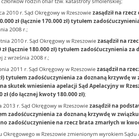
złonków rodzin ofiar tzw. katastrofy smoleńskiej;
a 2010 r. Sąd Okręgowy w Rzeszowie
zasądził na rzecz
000 zł (łącznie 170.000 zł) tytułem zadośćuczynieni
nia 2008 r.;
nia 2010 r. Sąd Okręgowy w Rzeszowie
zasądził na rze
ł (łącznie 180.000 zł) tytułem zadośćuczynienia za 
 z września 2008 r.;
nia 2011 r. Sąd Okręgowy w Rzeszowie
zasądził na rze
 zł) tytułem zadośćuczynienia za doznaną krzywdę w 
na skutek wniesienia apelacji Sąd Apelacyjny w Rzes
zł (do łącznej kwoty 180.000 zł)
;
 2013 r. Sąd Okręgowy w Rzeszowie
zasądził na podstawi
łem zadośćuczynienia za doznaną krzywdę w związku z
o zadośćuczynienie na rzecz brata zmarłych w kwoci
du Okręgowego w Rzeszowie zmienionym wyrokiem Sądu A