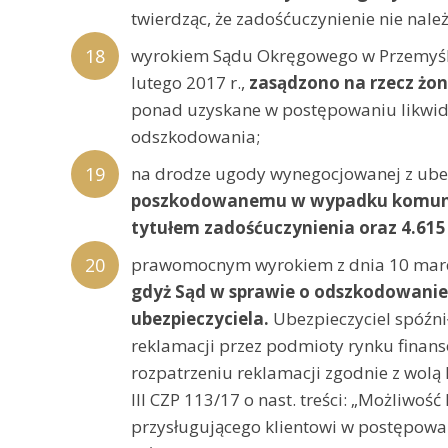
twierdząc, że zadośćuczynienie nie należ
wyrokiem Sądu Okręgowego w Przemyślu
lutego 2017 r.,
zasądzono na rzecz żon
ponad uzyskane w postępowaniu likwida
odszkodowania;
na drodze ugody wynegocjowanej z ube
poszkodowanemu w wypadku komunika
tytułem zadośćuczynienia oraz 4.61
prawomocnym wyrokiem z dnia 10 marca 2
gdyż Sąd w sprawie o odszkodowanie 
ubezpieczyciela.
Ubezpieczyciel spóźnił
reklamacji przez podmioty rynku finanso
rozpatrzeniu reklamacji zgodnie z wolą 
III CZP 113/17 o nast. treści: „Możliwo
przysługującego klientowi w postępowa