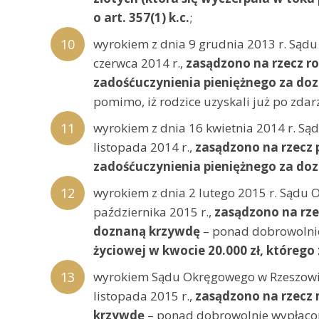
o art. 357(1) k.c.
;
wyrokiem z dnia 9 grudnia 2013 r. Są
czerwca 2014 r.,
zasądzono na rzecz rod
zadośćuczynienia pieniężnego za doz
pomimo, iż rodzice uzyskali już po zda
wyrokiem z dnia 16 kwietnia 2014 r. 
listopada 2014 r.,
zasądzono na rzecz po
zadośćuczynienia pieniężnego za doz
wyrokiem z dnia 2 lutego 2015 r. Sądu
października 2015 r.,
zasądzono na rze
doznaną krzywdę
– ponad dobrowolnie
życiowej w kwocie 20.000 zł, którego
wyrokiem Sądu Okręgowego w Rzeszowie
listopada 2015 r.,
zasądzono na rzecz 
krzywdę
– ponad dobrowolnie wypłacon