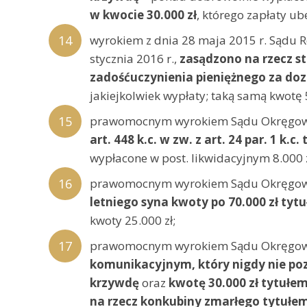
w kwocie 30.000 zł
, którego zapłaty ub
wyrokiem z dnia 28 maja 2015 r. Sądu
stycznia 2016 r.,
zasądzono na rzecz star
zadośćuczynienia pieniężnego za dozn
jakiejkolwiek wypłaty; taką samą kwotę
prawomocnym wyrokiem Sądu Okręgoweg
art. 448 k.c. w zw. z art. 24 par. 1 k
wypłacone w post. likwidacyjnym 8.000 z
prawomocnym wyrokiem Sądu Okręgoweg
letniego syna kwoty po 70.000 zł ty
kwoty 25.000 zł;
prawomocnym wyrokiem Sądu Okręgowego
komunikacyjnym, który nigdy nie poz
krzywdę
oraz
kwotę 30.000 zł tytułe
na rzecz konkubiny zmarłego tytułe