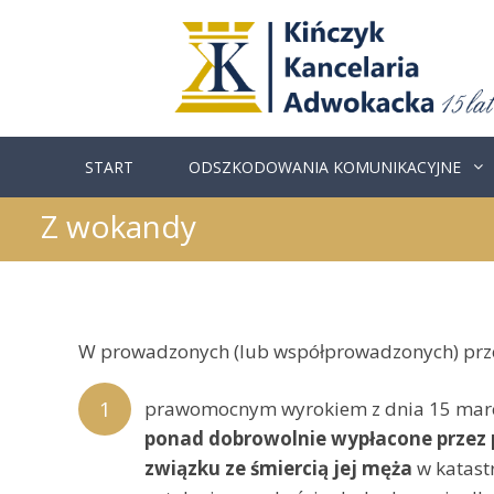
Skip
to
content
START
ODSZKODOWANIA KOMUNIKACYJNE
Z wokandy
W prowadzonych (lub współprowadzonych) przez
prawomocnym wyrokiem z dnia 15 marc
ponad dobrowolnie wypłacone przez p
związku ze śmiercią jej męża
w katastr