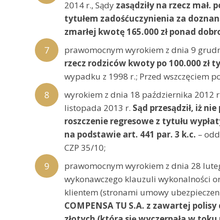
2014 r., Sądy
zasądziły na rzecz mał. 
tytułem zadośćuczynienia za doznan
zmarłej kwotę 165.000 zł ponad dobro
prawomocnym wyrokiem z dnia 9 grudn
rzecz rodziców kwoty po 100.000 zł 
wypadku z 1998 r.; Przed wszczęciem p
wyrokiem z dnia 18 października 2012
listopada 2013 r.
Sąd przesądził, iż 
roszczenie regresowe z tytułu wypła
na podstawie art. 441 par. 3 k.c.
– odda
CZP 35/10;
prawomocnym wyrokiem z dnia 28 luteg
wykonawczego klauzuli wykonalności o
klientem (stronami umowy ubezpieczen
COMPENSA TU S.A. z zawartej polisy
złotych (która się wyczerpała w tok