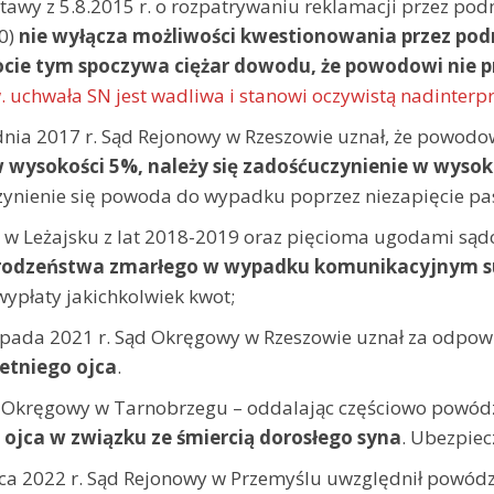
 ustawy z 5.8.2015 r. o rozpatrywaniu reklamacji przez po
70)
nie wyłącza możliwości kwestionowania przez po
ie tym spoczywa ciężar dowodu, że powodowi nie prz
uchwała SN jest wadliwa i stanowi oczywistą nadinterp
ia 2017 r. Sąd Rejonowy w Rzeszowie uznał, że powodo
ysokości 5%, należy się zadośćuczynienie w wysokoś
yczynienie się powoda do wypadku poprzez niezapięcie 
w Leżajsku z lat 2018-2019 oraz pięcioma ugodami są
rodzeństwa zmarłego w wypadku komunikacyjnym sumy
płaty jakichkolwiek kwot;
pada 2021 r. Sąd Okręgowy w Rzeszowie uznał za odpow
letniego ojca
.
ąd Okręgowy w Tarnobrzegu – oddalając częściowo powód
 ojca w związku ze śmiercią dorosłego syna
. Ubezpiec
2022 r. Sąd Rejonowy w Przemyślu uwzględnił powództw