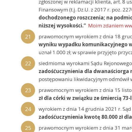
zgłoszonej w reklamacji klienta, art. 8
Finansowym (t.j. Dz.U. z 2017 r. poz. 22
dochodzonego roszczenia; na podmioc
niższej wysokości.”
Moim zdaniem ww. 
prawomocnym wyrokiem z dnia 18 grudn
wyniku wypadku komunikacyjnego w w
uznał 1.000 zł; w sprawie przyjęto prz
siedmioma wyrokami Sądu Rejonowego 
zadośćuczynienia dla dwanaściorga 
postępowaniu likwidacyjnym odmówił wy
prawomocnym wyrokiem z dnia 15 listo
zł dla córki w związku ze śmiercią 73-
wyrokiem z dnia 14 grudnia 2021 r. S
zadośćuczynienia kwotę 80.000 zł dla
prawomocnym wyrokiem z dnia 31 marca 