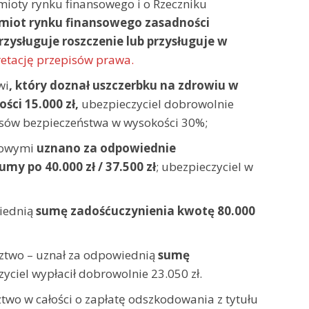
dmioty rynku finansowego i o Rzeczniku
dmiot rynku finansowego zasadności
ysługuje roszczenie lub przysługuje w
retację przepisów prawa.
wi
, który doznał uszczerbku na zdrowiu w
ci 15.000 zł,
ubezpieczyciel dobrowolnie
pasów bezpieczeństwa w wysokości 30%;
dowymi
uznano za odpowiednie
 po 40.000 zł / 37.500 zł
; ubezpieczyciel w
iednią
sumę zadośćuczynienia kwotę 80.000
ztwo – uznał za odpowiednią
sumę
zyciel wypłacił dobrowolnie 23.050 zł.
o w całości o zapłatę odszkodowania z tytułu