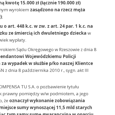
 kwotę 15.000 zł (łącznie 190.000 zł)
amym wyrokiem
zasądzono na rzecz męża
)
;
 o art. 448 k.c. w zw. z art. 24 par. 1 k.c. na
ku ze śmiercią ich dwuletniego dziecka
w
wiek wypłaty.
yrokiem Sądu Okręgowego w Rzeszowie z dnia 8
omendantowi Wojewódzkiemu Policji
za wypadek w służbie p/ko naszej Klientce
z dnia 8 października 2010 r., sygn. akt III
OMPENSA TU S.A. o pozbawienie tytułu
ek prawny pomiędzy w/w podmiotem, a jego
b, że
oznaczył wykonanie zobowiązania
miejsce sumy wynoszącej 11,5 mld starych
zając tym samy sumę gwarancyjną w oparciu