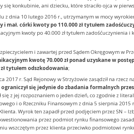
y się konkubinie, ani dziecku, które straciło ojca w pierw
 z dnia 10 lutego 2016 r., utrzymanym w mocy wyrokie
y i mał. córki kwoty po 110.000 zł tytułem zadośćuc
cyjnym kwoty po 40.000 zł tytułem zadośćuczynienia i k
zpieczycielem i zawartej przed Sądem Okręgowym w Prz
cyjnym kwotę 70.000 zł ponad uzyskane w postępo
5 zł tytułem odszkodowania
;
017 r. Sąd Rejonowy w Strzyżowie zasądził na rzecz na
ograniczył się jedynie do zbadania formalnych przes
 się z jej rozpoznaniem o jeden dzień, co zgodnie z lite
wego i o Rzeczniku Finansowym z dnia 5 sierpnia 2015 r. 
Klienta. Wyrok ten zapadł przed podjęciem przez SN – Iz
ść kwestionowania przez podmiot rynku finansowego zasad
niu wszczętym przez klienta przeciwko podmiotowi rynku