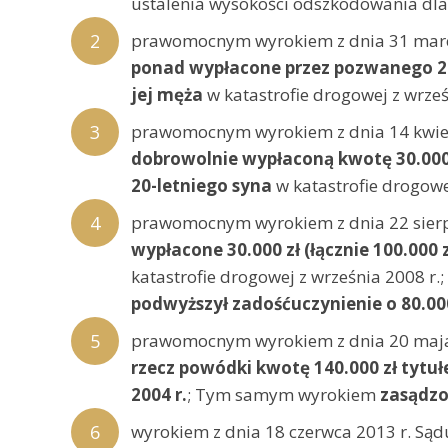
ustalenia wysokości odszkodowania dla c
prawomocnym wyrokiem z dnia 31 marc
ponad wypłacone przez pozwanego 20.
jej męża
w katastrofie drogowej z wrześ
prawomocnym wyrokiem z dnia 14 kwiet
dobrowolnie wypłaconą kwotę 30.000 z
20-letniego syna
w katastrofie drogowej
prawomocnym wyrokiem z dnia 22 sierp
wypłacone 30.000 zł (łącznie 100.000
katastrofie drogowej z września 2008 r.;
podwyższył zadośćuczynienie o 80.000 
prawomocnym wyrokiem z dnia 20 maja
rzecz powódki kwotę 140.000 zł tytu
2004 r.
; Tym samym wyrokiem
zasądzon
wyrokiem z dnia 18 czerwca 2013 r. Są