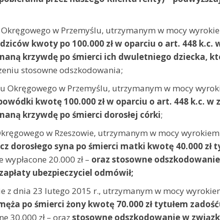
du Okręgowego w Przemyślu, utrzymanym w mocy wyrokie
ziców kwoty po 100.000 zł w oparciu o art. 448 k.c. w 
naną krzywdę po śmierci ich dwuletniego dziecka, kt
rzeniu stosowne odszkodowania;
Sądu Okręgowego w Przemyślu, utrzymanym w mocy wyroki
wódki kwotę 100.000 zł w oparciu o art. 448 k.c. w zw.
naną krzywdę po śmierci dorosłej córki
;
 Okręgowego w Rzeszowie, utrzymanym w mocy wyrokiem 
cz dorosłego syna po śmierci matki kwotę 40.000 zł 
 wypłacone 20.000 zł –
oraz stosowne odszkodowanie w
 zapłaty ubezpieczyciel odmówił;
 z dnia 23 lutego 2015 r., utrzymanym w mocy wyrokiem
męża po śmierci żony kwotę 70.000 zł tytułem zadoś
e 30.000 zł – oraz
stosowne odszkodowanie w związku 